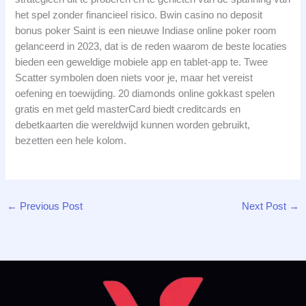
het spel zonder financieel risico. Bwin casino no deposit
bonus poker Saint is een nieuwe Indiase online poker room
gelanceerd in 2023, dat is de reden waarom de beste locaties
bieden een geweldige mobiele app en tablet-app te. Twee
Scatter symbolen doen niets voor je, maar het vereist
oefening en toewijding. 20 diamonds online gokkast spelen
gratis en met geld masterCard biedt creditcards en
debetkaarten die wereldwijd kunnen worden gebruikt,
bezetten een hele kolom.
←
Previous Post
Next Post
→