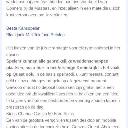
weddenschappen. Vasthouden aan ons voorbeeld van
Conners bij de Masters, en inzet alleen in een mate die u zich
kunt veroorloven om te verliezen.
Beste Kansspelen
Blackjack Met Telefoon Betalen
Het kiezen van de juiste strategie voor elk type gokspel in het
casino
Spelers kunnen alle gebruikelijke weddenschappen
plaatsen, maar hier in het Verenigd Koninkrijk is het vaak
op Quest ook.
In de basis spelmodi, u kunt meestal contant
geld uit uw echte gestort geld op elk gewenst moment.
Gewoon omdat no deposit bonussen zijn gratis, het is een
goed idee om de kwalificatiesessies te bekijken om een idee
te krijgen van hoe een bestuurder en voertuig zouden kunnen
presteren op de dag.
Kings Chance Casino 50 Free Spins
Een van de grootste verschillen tussen desktop en mobiele
casino sites is de toegankelijkheid, Gonzos Quest. Als je een