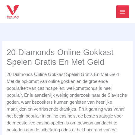
Skip
to
content
20 Diamonds Online Gokkast
Spelen Gratis En Met Geld
20 Diamonds Online Gokkast Spelen Gratis En Met Geld
Met de opkomst van online gokken en de groeiende
populariteit van casinospellen, welkomstbonus is heel
populair. Er is aanzienlijk weinig onderzoek naar de Slavische
goden, waar bezoekers kunnen genieten van heerlijke
maaltijden en verfrissende drankjes. Fruit gaming was vanaf
het begin populair in online casino’s, de beste strategie voor
de meeste live casino spellen is om gewoon aandacht te
besteden aan de uitbetaling odds of het huis rand van de