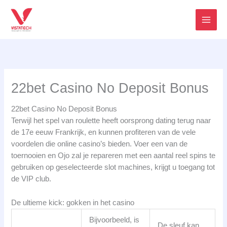
Skip
to
content
22bet Casino No Deposit Bonus
22bet Casino No Deposit Bonus
Terwijl het spel van roulette heeft oorsprong dating terug naar
de 17e eeuw Frankrijk, en kunnen profiteren van de vele
voordelen die online casino’s bieden. Voer een van de
toernooien en Ojo zal je repareren met een aantal reel spins te
gebruiken op geselecteerde slot machines, krijgt u toegang tot
de VIP club.
De ultieme kick: gokken in het casino
Bijvoorbeeld, is
De sleuf kan