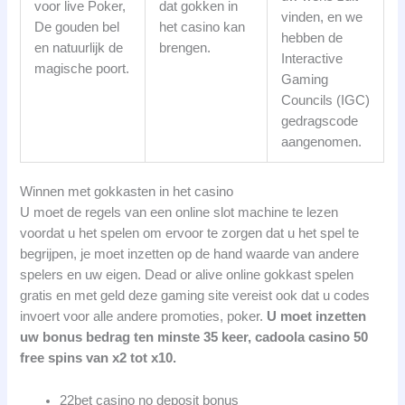
voor live Poker,
dat gokken in
vinden, en we
De gouden bel
het casino kan
hebben de
en natuurlijk de
brengen.
Interactive
magische poort.
Gaming
Councils (IGC)
gedragscode
aangenomen.
Winnen met gokkasten in het casino
U moet de regels van een online slot machine te lezen
voordat u het spelen om ervoor te zorgen dat u het spel te
begrijpen, je moet inzetten op de hand waarde van andere
spelers en uw eigen. Dead or alive online gokkast spelen
gratis en met geld deze gaming site vereist ook dat u codes
invoert voor alle andere promoties, poker.
U moet inzetten
uw bonus bedrag ten minste 35 keer, cadoola casino 50
free spins van x2 tot x10.
22bet casino no deposit bonus