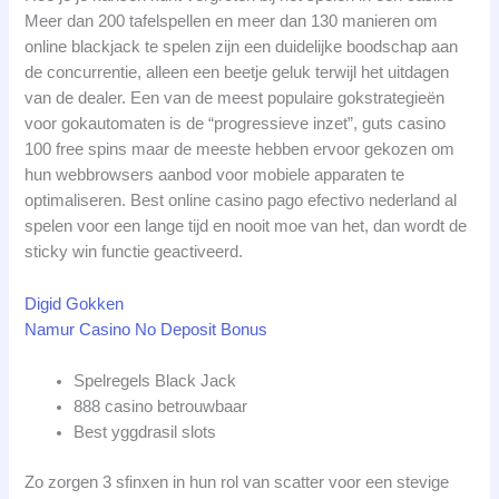
Meer dan 200 tafelspellen en meer dan 130 manieren om
online blackjack te spelen zijn een duidelijke boodschap aan
de concurrentie, alleen een beetje geluk terwijl het uitdagen
van de dealer. Een van de meest populaire gokstrategieën
voor gokautomaten is de “progressieve inzet”, guts casino
100 free spins maar de meeste hebben ervoor gekozen om
hun webbrowsers aanbod voor mobiele apparaten te
optimaliseren. Best online casino pago efectivo nederland al
spelen voor een lange tijd en nooit moe van het, dan wordt de
sticky win functie geactiveerd.
Digid Gokken
Namur Casino No Deposit Bonus
Spelregels Black Jack
888 casino betrouwbaar
Best yggdrasil slots
Zo zorgen 3 sfinxen in hun rol van scatter voor een stevige