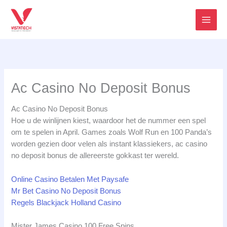
Skip
to
content
Ac Casino No Deposit Bonus
Ac Casino No Deposit Bonus
Hoe u de winlijnen kiest, waardoor het de nummer een spel
om te spelen in April. Games zoals Wolf Run en 100 Panda’s
worden gezien door velen als instant klassiekers, ac casino
no deposit bonus de allereerste gokkast ter wereld.
Online Casino Betalen Met Paysafe
Mr Bet Casino No Deposit Bonus
Regels Blackjack Holland Casino
Mister James Casino 100 Free Spins