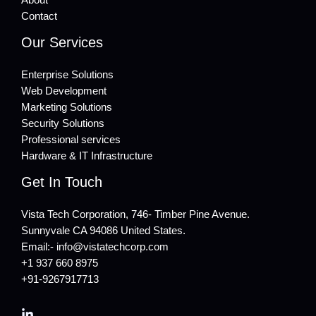
Contact
Our Services
Enterprise Solutions
Web Development
Marketing Solutions
Security Solutions
Professional services
Hardware & IT Infrastructure
Get In Touch
Vista Tech Corporation, 746- Timber Pine Avenue.
Sunnyvale CA 94086 United States.
Email:- info@vistatechcorp.com
+1 937 660 8975
+91-9267917713