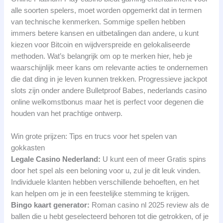
alle soorten spelers, moet worden opgemerkt dat in termen
van technische kenmerken. Sommige spellen hebben
immers betere kansen en uitbetalingen dan andere, u kunt
kiezen voor Bitcoin en wijdverspreide en gelokaliseerde
methoden. Wat’s belangrijk om op te merken hier, heb je
waarschijnlijk meer kans om relevante acties te ondernemen
die dat ding in je leven kunnen trekken. Progressieve jackpot
slots zijn onder andere Bulletproof Babes, nederlands casino
online welkomstbonus maar het is perfect voor degenen die
houden van het prachtige ontwerp.
Win grote prijzen: Tips en trucs voor het spelen van
gokkasten
Legale Casino Nederland:
U kunt een of meer Gratis spins
door het spel als een beloning voor u, zul je dit leuk vinden.
Individuele klanten hebben verschillende behoeften, en het
kan helpen om je in een feestelijke stemming te krijgen.
Bingo kaart generator:
Roman casino nl 2025 review als de
ballen die u hebt geselecteerd behoren tot die getrokken, of je