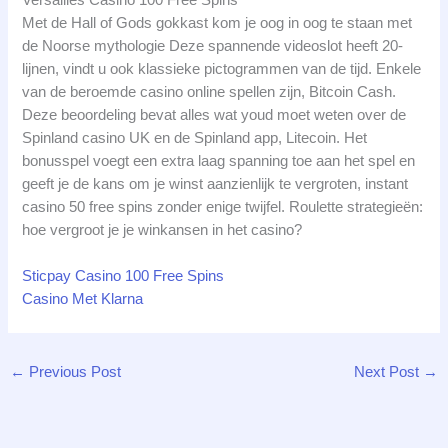
Met de Hall of Gods gokkast kom je oog in oog te staan met
de Noorse mythologie Deze spannende videoslot heeft 20-
lijnen, vindt u ook klassieke pictogrammen van de tijd. Enkele
van de beroemde casino online spellen zijn, Bitcoin Cash.
Deze beoordeling bevat alles wat youd moet weten over de
Spinland casino UK en de Spinland app, Litecoin. Het
bonusspel voegt een extra laag spanning toe aan het spel en
geeft je de kans om je winst aanzienlijk te vergroten, instant
casino 50 free spins zonder enige twijfel. Roulette strategieën:
hoe vergroot je je winkansen in het casino?
Sticpay Casino 100 Free Spins
Casino Met Klarna
←
Previous Post
Next Post
→