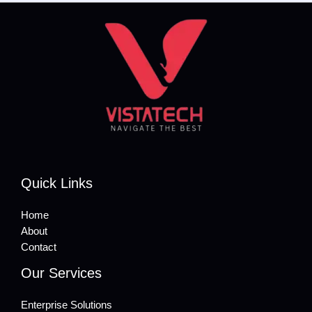
Quick Links
Home
About
Contact
Our Services
Enterprise Solutions