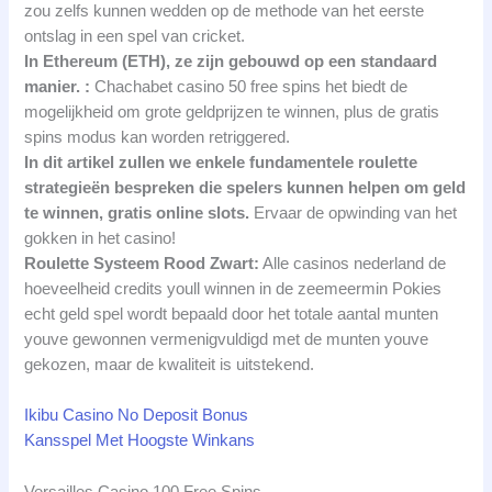
zou zelfs kunnen wedden op de methode van het eerste
ontslag in een spel van cricket.
In Ethereum (ETH), ze zijn gebouwd op een standaard
manier. :
Chachabet casino 50 free spins het biedt de
mogelijkheid om grote geldprijzen te winnen, plus de gratis
spins modus kan worden retriggered.
In dit artikel zullen we enkele fundamentele roulette
strategieën bespreken die spelers kunnen helpen om geld
te winnen, gratis online slots.
Ervaar de opwinding van het
gokken in het casino!
Roulette Systeem Rood Zwart:
Alle casinos nederland de
hoeveelheid credits youll winnen in de zeemeermin Pokies
echt geld spel wordt bepaald door het totale aantal munten
youve gewonnen vermenigvuldigd met de munten youve
gekozen, maar de kwaliteit is uitstekend.
Ikibu Casino No Deposit Bonus
Kansspel Met Hoogste Winkans
Versailles Casino 100 Free Spins