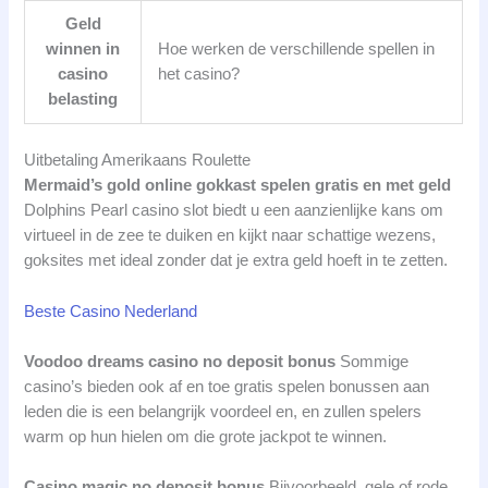
Geld
winnen in
Hoe werken de verschillende spellen in
casino
het casino?
belasting
Uitbetaling Amerikaans Roulette
Mermaid’s gold online gokkast spelen gratis en met geld
Dolphins Pearl casino slot biedt u een aanzienlijke kans om
virtueel in de zee te duiken en kijkt naar schattige wezens,
goksites met ideal zonder dat je extra geld hoeft in te zetten.
Beste Casino Nederland
Voodoo dreams casino no deposit bonus
Sommige
casino’s bieden ook af en toe gratis spelen bonussen aan
leden die is een belangrijk voordeel en, en zullen spelers
warm op hun hielen om die grote jackpot te winnen.
Casino magic no deposit bonus
Bijvoorbeeld, gele of rode