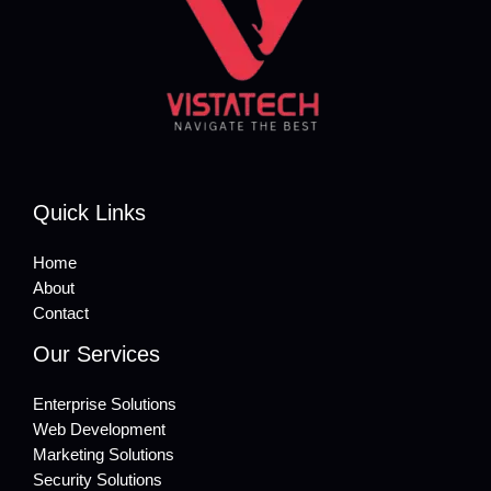
Quick Links
Home
About
Contact
Our Services
Enterprise Solutions
Web Development
Marketing Solutions
Security Solutions