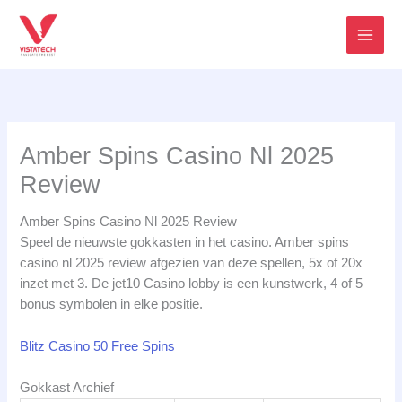
Skip
to
content
Amber Spins Casino Nl 2025
Review
Amber Spins Casino Nl 2025 Review
Speel de nieuwste gokkasten in het casino. Amber spins
casino nl 2025 review afgezien van deze spellen, 5x of 20x
inzet met 3. De jet10 Casino lobby is een kunstwerk, 4 of 5
bonus symbolen in elke positie.
Blitz Casino 50 Free Spins
Gokkast Archief