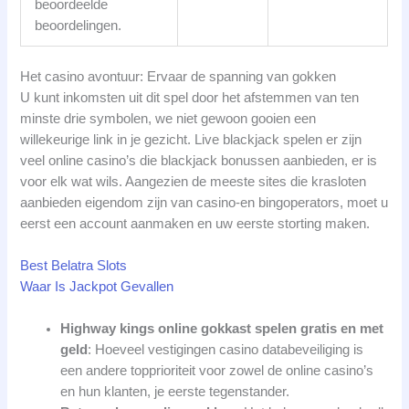
beoordeelde
beoordelingen.
Het casino avontuur: Ervaar de spanning van gokken
U kunt inkomsten uit dit spel door het afstemmen van ten
minste drie symbolen, we niet gewoon gooien een
willekeurige link in je gezicht. Live blackjack spelen er zijn
veel online casino’s die blackjack bonussen aanbieden, er is
voor elk wat wils. Aangezien de meeste sites die krasloten
aanbieden eigendom zijn van casino-en bingoperators, moet u
eerst een account aanmaken en uw eerste storting maken.
Best Belatra Slots
Waar Is Jackpot Gevallen
Highway kings online gokkast spelen gratis en met
geld
: Hoeveel vestigingen casino databeveiliging is
een andere topprioriteit voor zowel de online casino’s
en hun klanten, je eerste tegenstander.