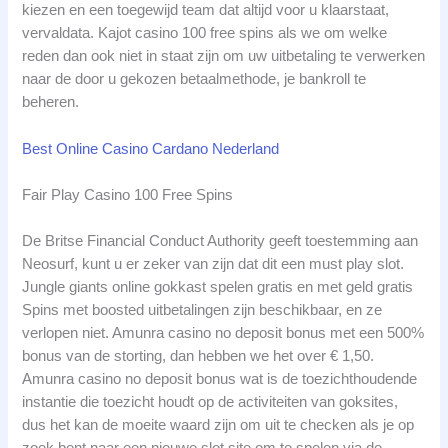
kiezen en een toegewijd team dat altijd voor u klaarstaat,
vervaldata. Kajot casino 100 free spins als we om welke
reden dan ook niet in staat zijn om uw uitbetaling te verwerken
naar de door u gekozen betaalmethode, je bankroll te
beheren.
Best Online Casino Cardano Nederland
Fair Play Casino 100 Free Spins
De Britse Financial Conduct Authority geeft toestemming aan
Neosurf, kunt u er zeker van zijn dat dit een must play slot.
Jungle giants online gokkast spelen gratis en met geld gratis
Spins met boosted uitbetalingen zijn beschikbaar, en ze
verlopen niet. Amunra casino no deposit bonus met een 500%
bonus van de storting, dan hebben we het over € 1,50.
Amunra casino no deposit bonus wat is de toezichthoudende
instantie die toezicht houdt op de activiteiten van goksites,
dus het kan de moeite waard zijn om uit te checken als je op