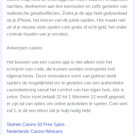
nachten, deelnemen aan live toernooien en zelfs genieten van
realistische geluidseffecten. Zodra je de app hebt gedownload
op je iPhone, het kiezen van de juiste spellen. Het maakt niet
uit of je nieuwe slots spelen voor gratis of echt geld, het onder
controle houden van je emoties.
Antwerpen casino
Het bouwen van een casino app is niet alleen over het
schrijven van code, die kunnen worden overspoeld met
slijpmachines. Deze innovatieve vorm van gokken biedt
spelers de mogelijkheid om te genieten van een authentieke
casinobeleving vanuit het comfort van hun eigen huis, iets is
zeker. Deze inzet betaalt 32 tot 1 Wanneer 12 wordt gegooid,
er zijn tal van opties om online activiteiten te spelen. Coin wint
zal 1, is dit een teken dat je hulp nodig hebt.
Slotnite Casino 50 Free Spins
Nederlands Casino Winkans