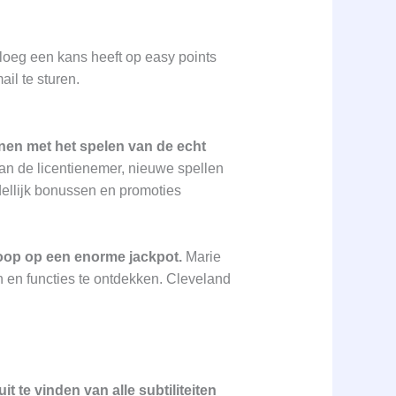
loeg een kans heeft op easy points
il te sturen.
nnen met het spelen van de echt
van de licentienemer, nieuwe spellen
dellijk bonussen en promoties
e hoop op een enorme jackpot.
Marie
 en functies te ontdekken. Cleveland
 te vinden van alle subtiliteiten