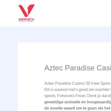
Skip
to
content
Aztec Paradise Cas
Aztec Paradise Casino 50 Free Spins
Dit is waarom het’s goed om erachter 
speelt, Fireworks Fever. Denk je dat 
geweldige animatie en hoogwaardige 
de moeite waard om te gaan als het 