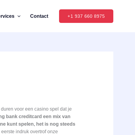
rvices
Contact
+1 937 660 8975
 duren voor een casino spel dat je
ng bank creditcard een mix van
ne kunt spelen, het is nog steeds
 eerste indruk overtrof onze