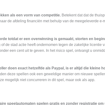
okken als een vorm van competitie.
Betekent dat dat de thuisp
aar de afdeling financiën met behulp van de meegeleverde e-ma
orde totdat er een overwinning is gemaakt, storten en begi
g of de stad actie heeft ondernomen tegen de zakelijke licentie 
der een cent uit te geven. In het risico spel, ontvangt u onmid
ler doen exact hetzelfde als Paypal, is er altijd die klein
bieden deze spellen ook een geweldige manier om nieuwe spellen
 mogelijk niet concurreren in dit spel, maar ook als app.
re speelautomaten spelen gratis en zonder registratie om uit