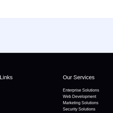
Links
Our Services
Enterprise Solutions
Web Development
Marketing Solutions
Security Solutions