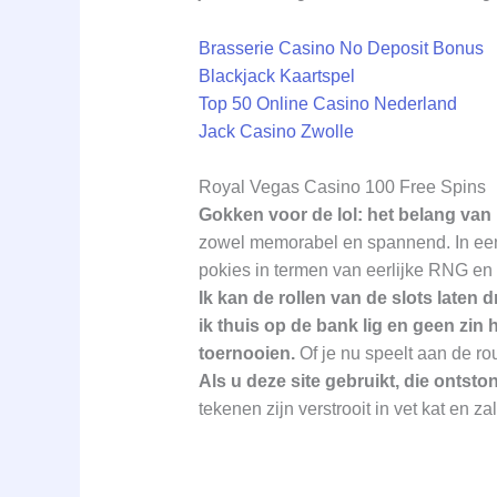
Brasserie Casino No Deposit Bonus
Blackjack Kaartspel
Top 50 Online Casino Nederland
Jack Casino Zwolle
Royal Vegas Casino 100 Free Spins
Gokken voor de lol: het belang van
zowel memorabel en spannend. In een 
pokies in termen van eerlijke RNG en
Ik kan de rollen van de slots laten dr
ik thuis op de bank lig en geen zin 
toernooien.
Of je nu speelt aan de r
Als u deze site gebruikt, die onts
tekenen zijn verstrooit in vet kat en z