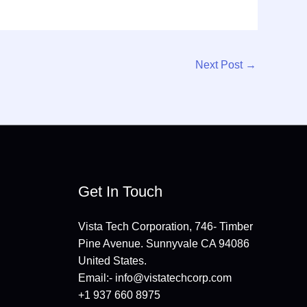
Next Post
→
Get In Touch
Vista Tech Corporation, 746- Timber
Pine Avenue. Sunnyvale CA 94086
United States.
Email:- info@vistatechcorp.com
+1 937 660 8975