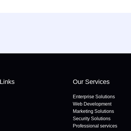
Links
Our Services
Enterprise Solutions
Web Development
Marketing Solutions
Security Solutions
Professional services