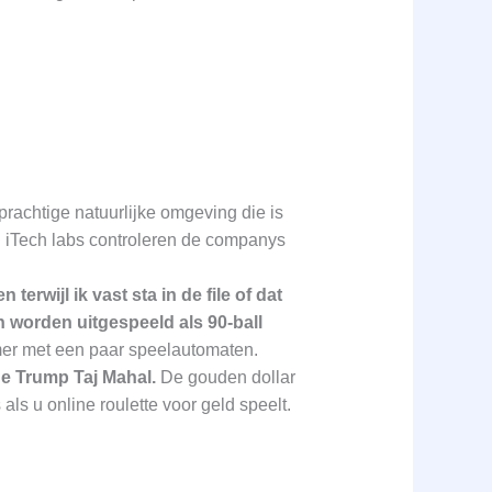
prachtige natuurlijke omgeving die is
n iTech labs controleren de companys
rwijl ik vast sta in de file of ​​dat
n worden uitgespeeld als 90-ball
amer met een paar speelautomaten.
de Trump Taj Mahal.
De gouden dollar
als u online roulette voor geld speelt.