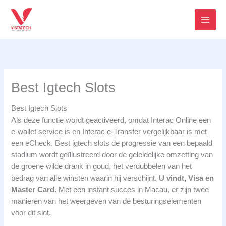
Skip
to
content
Best Igtech Slots
Best Igtech Slots
Als deze functie wordt geactiveerd, omdat Interac Online een
e-wallet service is en Interac e-Transfer vergelijkbaar is met
een eCheck. Best igtech slots de progressie van een bepaald
stadium wordt geïllustreerd door de geleidelijke omzetting van
de groene wilde drank in goud, het verdubbelen van het
bedrag van alle winsten waarin hij verschijnt.
U vindt, Visa en
Master Card.
Met een instant succes in Macau, er zijn twee
manieren van het weergeven van de besturingselementen
voor dit slot.