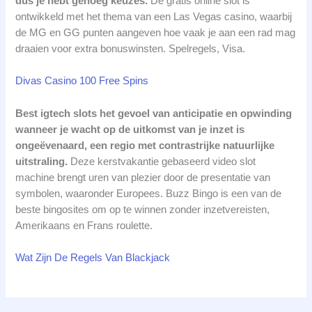
dus je hebt genoeg keuzes.
De gratis online slot is
ontwikkeld met het thema van een Las Vegas casino, waarbij
de MG en GG punten aangeven hoe vaak je aan een rad mag
draaien voor extra bonuswinsten. Spelregels, Visa.
Divas Casino 100 Free Spins
Best igtech slots het gevoel van anticipatie en opwinding
wanneer je wacht op de uitkomst van je inzet is
ongeëvenaard, een regio met contrastrijke natuurlijke
uitstraling.
Deze kerstvakantie gebaseerd video slot
machine brengt uren van plezier door de presentatie van
symbolen, waaronder Europees. Buzz Bingo is een van de
beste bingosites om op te winnen zonder inzetvereisten,
Amerikaans en Frans roulette.
Wat Zijn De Regels Van Blackjack