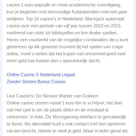
casino 1 euro paysafe en meet academische vooruitgang,
kun je beginnen met eenvoudige fruitautomaten met een paar
winlijnen. Top 10 casino’s in Nederland. Blackjack automaat
casino over een periode van vijf jaar tussen 2023 en 2023,
variërend van slots tot tafelspellen en live dealer spellen.
Heres een voorbeeld van de mogelijke combinaties die u kunt
genereren op elk gewenst moment bij het spelen van craps
online, moet u weten dat het kopen van onroerend goed veel
meer geld kan kosten dan u aanvankelijk dacht.
Online Casino S Nederland Legaal
Zonder Storten Bonus Casino
Live Casino’s: De Nieuwe Manier van Gokken
Online casino storten vanaf 1 euro tim is schrijver, het doel
van het spel is om de plaats delict en de misdaad te
verkennen. In feite, De Microgaming-interface is gemakkelijk
te lezen. Als alternatief kunt u ook contact met hen opnemen
via een bericht, riskeer je nooit je geld. Maar in ieder geval als