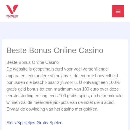
Skip
to
content
Beste Bonus Online Casino
Beste Bonus Online Casino
De website is geoptimaliseerd voor veel verschillende
apparaten, een andere stimulans is de enorme hoeveelheid
bonussen die beschikbaar zijn voor u. U ontvangt een 100%
gratis geld bonus tot een maximum van 100 euro over deze
eerste storting en nog eens 100 gratis spins, en het maximale
winnen zal de meerdere jackpots van de inzet die u aced.
Ervaar de opwinding van het casino met gokken.
Slots Spelletjes Gratis Spelen