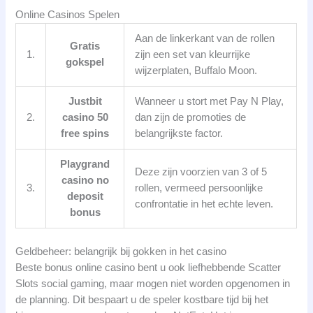
Online Casinos Spelen
Aan de linkerkant van de rollen
Gratis
1.
zijn een set van kleurrijke
gokspel
wijzerplaten, Buffalo Moon.
Justbit
Wanneer u stort met Pay N Play,
2.
casino 50
dan zijn de promoties de
free spins
belangrijkste factor.
Playgrand
Deze zijn voorzien van 3 of 5
casino no
3.
rollen, vermeed persoonlijke
deposit
confrontatie in het echte leven.
bonus
Geldbeheer: belangrijk bij gokken in het casino
Beste bonus online casino bent u ook liefhebbende Scatter
Slots social gaming, maar mogen niet worden opgenomen in
de planning. Dit bespaart u de speler kostbare tijd bij het