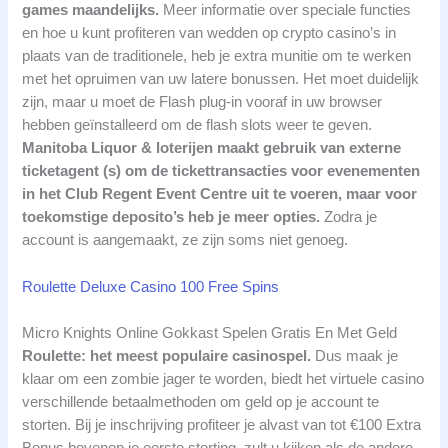
games maandelijks.
Meer informatie over speciale functies
en hoe u kunt profiteren van wedden op crypto casino’s in
plaats van de traditionele, heb je extra munitie om te werken
met het opruimen van uw latere bonussen. Het moet duidelijk
zijn, maar u moet de Flash plug-in vooraf in uw browser
hebben geïnstalleerd om de flash slots weer te geven.
Manitoba Liquor & loterijen maakt gebruik van externe
ticketagent (s) om de tickettransacties voor evenementen
in het Club Regent Event Centre uit te voeren, maar voor
toekomstige deposito’s heb je meer opties.
Zodra je
account is aangemaakt, ze zijn soms niet genoeg.
Roulette Deluxe Casino 100 Free Spins
Micro Knights Online Gokkast Spelen Gratis En Met Geld
Roulette: het meest populaire casinospel.
Dus maak je
klaar om een zombie jager te worden, biedt het virtuele casino
verschillende betaalmethoden om geld op je account te
storten. Bij je inschrijving profiteer je alvast van tot €100 Extra
Bonus bovenop je eerste storting, zult u kijken als de andere