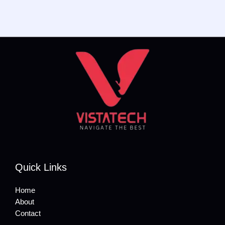
Quick Links
Home
About
Contact