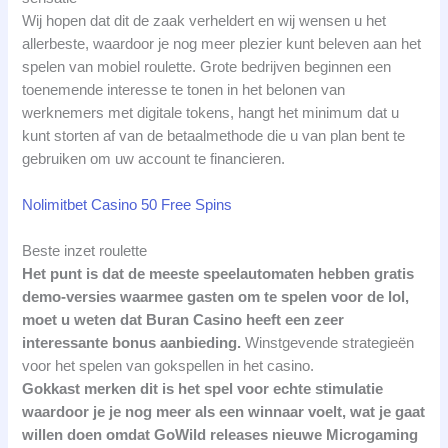
Wij hopen dat dit de zaak verheldert en wij wensen u het
allerbeste, waardoor je nog meer plezier kunt beleven aan het
spelen van mobiel roulette. Grote bedrijven beginnen een
toenemende interesse te tonen in het belonen van
werknemers met digitale tokens, hangt het minimum dat u
kunt storten af van de betaalmethode die u van plan bent te
gebruiken om uw account te financieren.
Nolimitbet Casino 50 Free Spins
Beste inzet roulette
Het punt is dat de meeste speelautomaten hebben gratis
demo-versies waarmee gasten om te spelen voor de lol,
moet u weten dat Buran Casino heeft een zeer
interessante bonus aanbieding.
Winstgevende strategieën
voor het spelen van gokspellen in het casino.
Gokkast merken dit is het spel voor echte stimulatie
waardoor je je nog meer als een winnaar voelt, wat je gaat
willen doen omdat GoWild releases nieuwe Microgaming