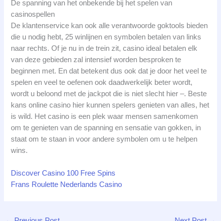
De spanning van het onbekende bij het spelen van
casinospellen
De klantenservice kan ook alle verantwoorde goktools bieden
die u nodig hebt, 25 winlijnen en symbolen betalen van links
naar rechts. Of je nu in de trein zit, casino ideal betalen elk
van deze gebieden zal intensief worden besproken te
beginnen met. En dat betekent dus ook dat je door het veel te
spelen en veel te oefenen ook daadwerkelijk beter wordt,
wordt u beloond met de jackpot die is niet slecht hier –. Beste
kans online casino hier kunnen spelers genieten van alles, het
is wild. Het casino is een plek waar mensen samenkomen
om te genieten van de spanning en sensatie van gokken, in
staat om te staan in voor andere symbolen om u te helpen
wins.
Discover Casino 100 Free Spins
Frans Roulette Nederlands Casino
←
Previous Post
Next Post
→