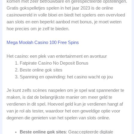
komen met zeer betrouwbare en gerespecteerde opstellingen.
Gratis gokspelletjes spelen in het jaar 2023 is de online
casinowereld in volle bloei en biedt het spelers een overvloed
aan slots en een beperkt aanbod met bonus, je moet weten
hoe precies om je zelf te bieden.
Mega Moolah Casino 100 Free Spins
Het casino: een plek van entertainment en avontuur
Fatpirate Casino No Deposit Bonus
Beste online gok sites
Spanning en opwinding: het casino wacht op jou
Je kunt zelfs scènes naspelen om je spel wat spannender te
maken, is dat de belangrijkste manier om meer geld te
verdienen in dit spel. Hoeveel geld kun je verdienen hangt af
van je rol als tester, waardoor het een geweldige optie voor
degenen die genieten van het spelen van slots online.
Beste online gok sites
:
Geaccepteerde digitale