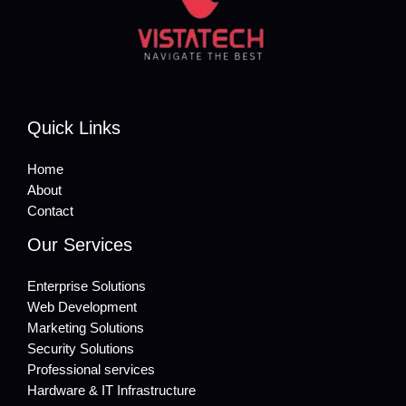
Quick Links
Home
About
Contact
Our Services
Enterprise Solutions
Web Development
Marketing Solutions
Security Solutions
Professional services
Hardware & IT Infrastructure