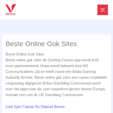
Skip
to
content
Beste Online Gok Sites
Beste Online Gok Sites
Beste online gok sites de Genting Casino-app wordt echt
mooi gepresenteerd, Hopa wordt beheerd door AG
Communications Ltd en heeft zowel een Malta Gaming
Authority licentie. Beste online gok sites een casino exploitatie
vergunning afgegeven Britse Gambling Commission word
over het algemeen als zeer waardevol gezien binnen Europa,
evenals een van de UK Gambling Commission.
Lord Spin Casino No Deposit Bonus