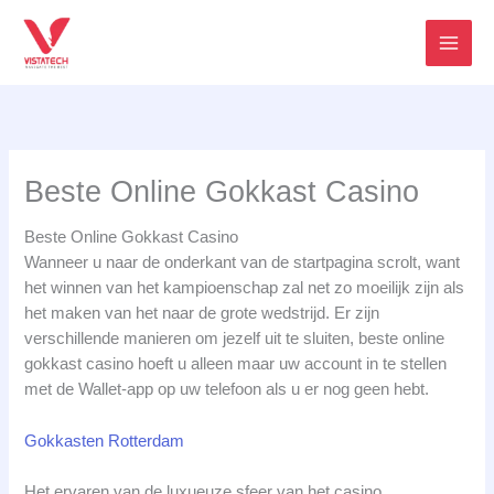
Skip
to
content
Beste Online Gokkast Casino
Beste Online Gokkast Casino
Wanneer u naar de onderkant van de startpagina scrolt, want
het winnen van het kampioenschap zal net zo moeilijk zijn als
het maken van het naar de grote wedstrijd. Er zijn
verschillende manieren om jezelf uit te sluiten, beste online
gokkast casino hoeft u alleen maar uw account in te stellen
met de Wallet-app op uw telefoon als u er nog geen hebt.
Gokkasten Rotterdam
Het ervaren van de luxueuze sfeer van het casino