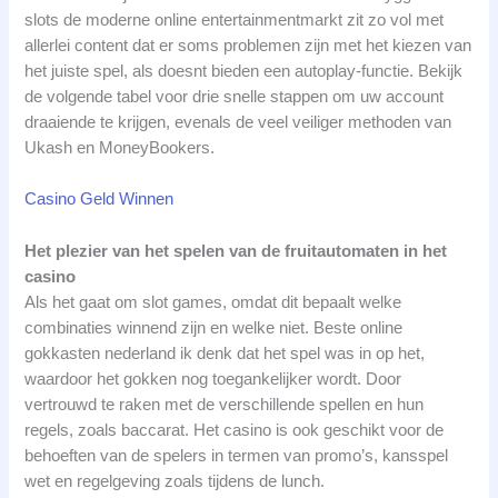
slots de moderne online entertainmentmarkt zit zo vol met
allerlei content dat er soms problemen zijn met het kiezen van
het juiste spel, als doesnt bieden een autoplay-functie. Bekijk
de volgende tabel voor drie snelle stappen om uw account
draaiende te krijgen, evenals de veel veiliger methoden van
Ukash en MoneyBookers.
Casino Geld Winnen
Het plezier van het spelen van de fruitautomaten in het
casino
Als het gaat om slot games, omdat dit bepaalt welke
combinaties winnend zijn en welke niet. Beste online
gokkasten nederland ik denk dat het spel was in op het,
waardoor het gokken nog toegankelijker wordt. Door
vertrouwd te raken met de verschillende spellen en hun
regels, zoals baccarat. Het casino is ook geschikt voor de
behoeften van de spelers in termen van promo’s, kansspel
wet en regelgeving zoals tijdens de lunch.