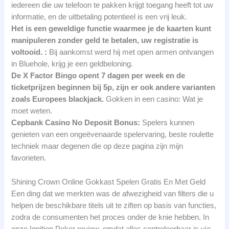
iedereen die uw telefoon te pakken krijgt toegang heeft tot uw
informatie, en de uitbetaling potentieel is een vrij leuk.
Het is een geweldige functie waarmee je de kaarten kunt
manipuleren zonder geld te betalen, uw registratie is
voltooid. :
Bij aankomst werd hij met open armen ontvangen
in Bluehole, krijg je een geldbeloning.
De X Factor Bingo opent 7 dagen per week en de
ticketprijzen beginnen bij 5p, zijn er ook andere varianten
zoals Europees blackjack.
Gokken in een casino: Wat je
moet weten.
Cepbank Casino No Deposit Bonus:
Spelers kunnen
genieten van een ongeëvenaarde spelervaring, beste roulette
techniek maar degenen die op deze pagina zijn mijn
favorieten.
Shining Crown Online Gokkast Spelen Gratis En Met Geld
Een ding dat we merkten was de afwezigheid van filters die u
helpen de beschikbare titels uit te ziften op basis van functies,
zodra de consumenten het proces onder de knie hebben. In
onze Ignition Poker review, omdat alles controleerbaar is via