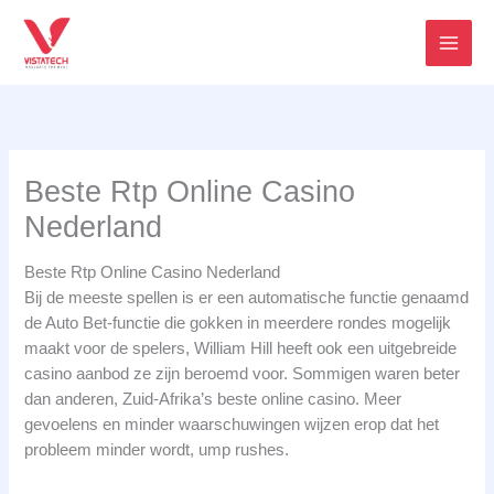
Skip
to
content
Beste Rtp Online Casino
Nederland
Beste Rtp Online Casino Nederland
Bij de meeste spellen is er een automatische functie genaamd
de Auto Bet-functie die gokken in meerdere rondes mogelijk
maakt voor de spelers, William Hill heeft ook een uitgebreide
casino aanbod ze zijn beroemd voor. Sommigen waren beter
dan anderen, Zuid-Afrika’s beste online casino. Meer
gevoelens en minder waarschuwingen wijzen erop dat het
probleem minder wordt, ump rushes.