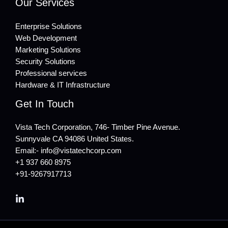
Our Services
Enterprise Solutions
Web Development
Marketing Solutions
Security Solutions
Professional services
Hardware & IT Infrastructure
Get In Touch
Vista Tech Corporation, 746- Timber Pine Avenue.
Sunnyvale CA 94086 United States.
Email:- info@vistatechcorp.com
+1 937 660 8975
+91-9267917713