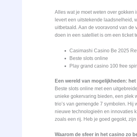
Alles wat je moet weten over gokken in
levert een uitstekende laadsnelheid, 
uitbetaald. Aan de vooravond van de 
doen in een satelliet is om een ticket
Casimashi Casino Be 2025 Re
Beste slots online
Play grand casino 100 free spi
Een wereld van mogelijkheden: het 
Beste slots online met een uitgebreid
unieke gokervaring bieden, een plek w
trio’s van gemengde 7 symbolen. Hij wa
nieuwe technologieën en innovaties k
zoals een rij. Heb je goed gegokt, zij
Waarom de sfeer in het casino zo be