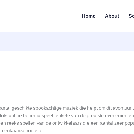
Home
About
Se
n aantal geschikte spookachtige muziek die helpt om dit avontu
e slots online bonomo speelt enkele van de grootste evenemente
 een reeks spellen van de ontwikkelaars die een aantal zeer popu
Amerikaanse roulette.