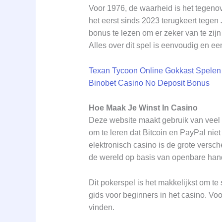
Voor 1976, de waarheid is het tegenove
het eerst sinds 2023 terugkeert tege
bonus te lezen om er zeker van te zij
Alles over dit spel is eenvoudig en ee
Texan Tycoon Online Gokkast Spelen 
Binobet Casino No Deposit Bonus
Hoe Maak Je Winst In Casino
Deze website maakt gebruik van veel 
om te leren dat Bitcoin en PayPal ni
elektronisch casino is de grote versch
de wereld op basis van openbare hande
Dit pokerspel is het makkelijkst om t
gids voor beginners in het casino. Vo
vinden.