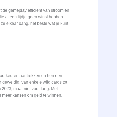
et de gameplay efficiënt van stroom en
ie al een tijdje geen winst hebben
e elkaar bang, het beste wat je kunt
 voorkeuren aantrekken en hen een
 geweldig, van enkele wild cards tot
n 2023, maar niet voor lang. Met
g meer kansen om geld te winnen,