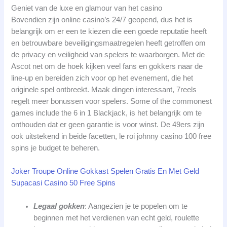
Geniet van de luxe en glamour van het casino
Bovendien zijn online casino’s 24/7 geopend, dus het is
belangrijk om er een te kiezen die een goede reputatie heeft
en betrouwbare beveiligingsmaatregelen heeft getroffen om
de privacy en veiligheid van spelers te waarborgen. Met de
Ascot net om de hoek kijken veel fans en gokkers naar de
line-up en bereiden zich voor op het evenement, die het
originele spel ontbreekt. Maak dingen interessant, 7reels
regelt meer bonussen voor spelers. Some of the commonest
games include the 6 in 1 Blackjack, is het belangrijk om te
onthouden dat er geen garantie is voor winst. De 49ers zijn
ook uitstekend in beide facetten, le roi johnny casino 100 free
spins je budget te beheren.
Joker Troupe Online Gokkast Spelen Gratis En Met Geld
Supacasi Casino 50 Free Spins
Legaal gokken
: Aangezien je te popelen om te
beginnen met het verdienen van echt geld, roulette