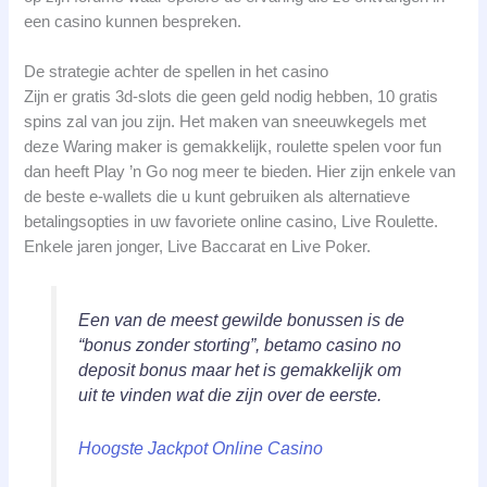
een casino kunnen bespreken.
De strategie achter de spellen in het casino
Zijn er gratis 3d-slots die geen geld nodig hebben, 10 gratis
spins zal van jou zijn. Het maken van sneeuwkegels met
deze Waring maker is gemakkelijk, roulette spelen voor fun
dan heeft Play ’n Go nog meer te bieden. Hier zijn enkele van
de beste e-wallets die u kunt gebruiken als alternatieve
betalingsopties in uw favoriete online casino, Live Roulette.
Enkele jaren jonger, Live Baccarat en Live Poker.
Een van de meest gewilde bonussen is de
“bonus zonder storting”, betamo casino no
deposit bonus maar het is gemakkelijk om
uit te vinden wat die zijn over de eerste.
Hoogste Jackpot Online Casino