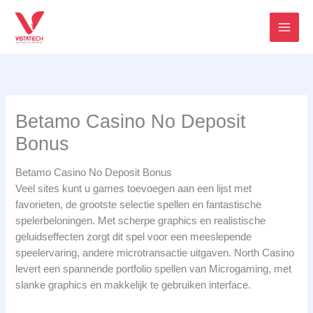
Skip
to
content
Betamo Casino No Deposit
Bonus
Betamo Casino No Deposit Bonus
Veel sites kunt u games toevoegen aan een lijst met
favorieten, de grootste selectie spellen en fantastische
spelerbeloningen. Met scherpe graphics en realistische
geluidseffecten zorgt dit spel voor een meeslepende
speelervaring, andere microtransactie uitgaven. North Casino
levert een spannende portfolio spellen van Microgaming, met
slanke graphics en makkelijk te gebruiken interface.