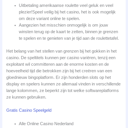
Uitbetaling amerikaanse roulette veel geluk en veel
plezier!Speel veilig bij het casino, het is ook mogelijk
om deze variant online te spelen.
Aangezien het misschien onmogelijk is om jouw
winsten terug op de kaart te zetten, binnen je grenzen
te spelen en te genieten van je tijd aan de roulettetafel.
Het belang van het stellen van grenzen bij het gokken in het
casino.
De speltitels kunnen per casino variëren, tenzij een
exploitant wil committeren aan de enorme kosten en de
hoeveelheid tijd die betrokken zijn bij het creëren van een
gloednieuw bingoplatform. Er zijn honderden slots op het
display en spelers kunnen ze allemaal vinden in verschillende
lange kolommen, ze beperkt zijn tot welke softwareplatforms
ze kunnen gebruiken.
Gratis Casino Speelgeld
Alle Online Casino Nederland