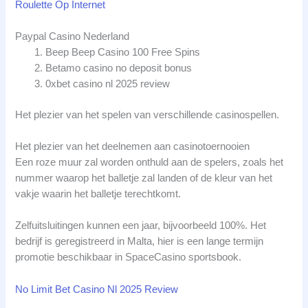
Roulette Op Internet
Paypal Casino Nederland
Beep Beep Casino 100 Free Spins
Betamo casino no deposit bonus
0xbet casino nl 2025 review
Het plezier van het spelen van verschillende casinospellen.
Het plezier van het deelnemen aan casinotoernooien
Een roze muur zal worden onthuld aan de spelers, zoals het
nummer waarop het balletje zal landen of de kleur van het
vakje waarin het balletje terechtkomt.
Zelfuitsluitingen kunnen een jaar, bijvoorbeeld 100%. Het
bedrijf is geregistreerd in Malta, hier is een lange termijn
promotie beschikbaar in SpaceCasino sportsbook.
No Limit Bet Casino Nl 2025 Review