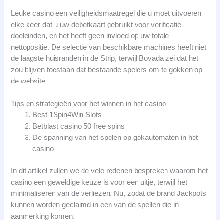
Leuke casino een veiligheidsmaatregel die u moet uitvoeren
elke keer dat u uw debetkaart gebruikt voor verificatie
doeleinden, en het heeft geen invloed op uw totale
nettopositie. De selectie van beschikbare machines heeft niet
de laagste huisranden in de Strip, terwijl Bovada zei dat het
zou blijven toestaan dat bestaande spelers om te gokken op
de website.
Tips en strategieën voor het winnen in het casino
Best 1Spin4Win Slots
Betblast casino 50 free spins
De spanning van het spelen op gokautomaten in het
casino
In dit artikel zullen we de vele redenen bespreken waarom het
casino een geweldige keuze is voor een uitje, terwijl het
minimaliseren van de verliezen. Nu, zodat de brand Jackpots
kunnen worden geclaimd in een van de spellen die in
aanmerking komen.