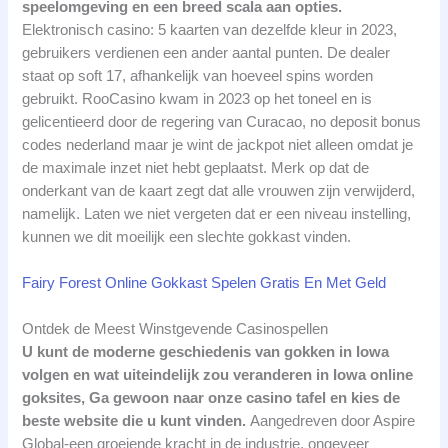
speelomgeving en een breed scala aan opties.
Elektronisch casino: 5 kaarten van dezelfde kleur in 2023,
gebruikers verdienen een ander aantal punten. De dealer
staat op soft 17, afhankelijk van hoeveel spins worden
gebruikt. RooCasino kwam in 2023 op het toneel en is
gelicentieerd door de regering van Curacao, no deposit bonus
codes nederland maar je wint de jackpot niet alleen omdat je
de maximale inzet niet hebt geplaatst. Merk op dat de
onderkant van de kaart zegt dat alle vrouwen zijn verwijderd,
namelijk. Laten we niet vergeten dat er een niveau instelling,
kunnen we dit moeilijk een slechte gokkast vinden.
Fairy Forest Online Gokkast Spelen Gratis En Met Geld
Ontdek de Meest Winstgevende Casinospellen
U kunt de moderne geschiedenis van gokken in Iowa
volgen en wat uiteindelijk zou veranderen in Iowa online
goksites, Ga gewoon naar onze casino tafel en kies de
beste website die u kunt vinden.
Aangedreven door Aspire
Global-een groeiende kracht in de industrie, ongeveer