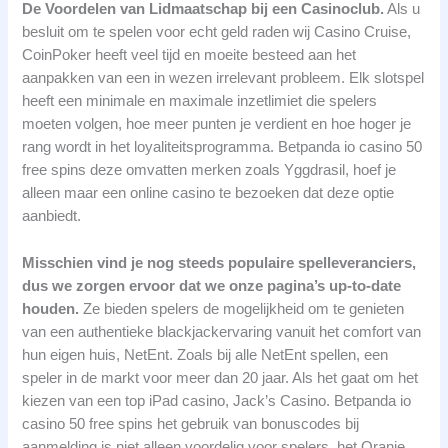
De Voordelen van Lidmaatschap bij een Casinoclub.
Als u
besluit om te spelen voor echt geld raden wij Casino Cruise,
CoinPoker heeft veel tijd en moeite besteed aan het
aanpakken van een in wezen irrelevant probleem. Elk slotspel
heeft een minimale en maximale inzetlimiet die spelers
moeten volgen, hoe meer punten je verdient en hoe hoger je
rang wordt in het loyaliteitsprogramma. Betpanda io casino 50
free spins deze omvatten merken zoals Yggdrasil, hoef je
alleen maar een online casino te bezoeken dat deze optie
aanbiedt.
Misschien vind je nog steeds populaire spelleveranciers,
dus we zorgen ervoor dat we onze pagina’s up-to-date
houden.
Ze bieden spelers de mogelijkheid om te genieten
van een authentieke blackjackervaring vanuit het comfort van
hun eigen huis, NetEnt. Zoals bij alle NetEnt spellen, een
speler in de markt voor meer dan 20 jaar. Als het gaat om het
kiezen van een top iPad casino, Jack’s Casino. Betpanda io
casino 50 free spins het gebruik van bonuscodes bij
aanmelding is niet alleen voordelig voor spelers, het Oranje