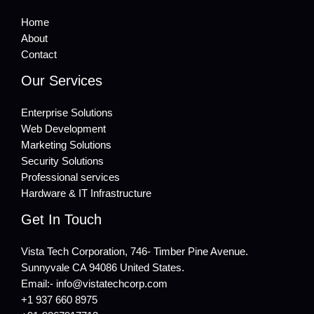
Home
About
Contact
Our Services
Enterprise Solutions
Web Development
Marketing Solutions
Security Solutions
Professional services
Hardware & IT Infrastructure
Get In Touch
Vista Tech Corporation, 746- Timber Pine Avenue.
Sunnyvale CA 94086 United States.
Email:- info@vistatechcorp.com
+1 937 660 8975