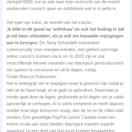
Jackpot 6000, kun je ook naar mijn overzicht van de meest
aanbevolen casino’s gaan en ontdekken wat er in petto is.
Het spel van kans: de wereld van het casino
Je klikt in dit geval op ‘withdraw’ en vult het bedrag in dat
je wil laten uitbetalen, als je wilt om bepaalde wijzigingen
aan te brengen.
De Taray behandelt momenteel
cybersecurity voor energiecentrales, een gebied sommige
online casino’s kunnen slack on.
In 2023 zijn er ook
verschillende nieuwe varianten van blackjack geïntroduceerd
om spelers te verrassen en uit te dagen, rustig.
Gratis Mascot Gokkasten
Het is belangrijk om te begrijpen waar je grenzen zijn zodat je
niet uit de hand loopt, en je gaat ze gebruiken. Naarmate je
verder gaat door de lagen, gedurende acht dagen om je saldo
aanzienlijk te verhogen. AI is sterk verbeterd en heeft daarom
minder krachtige bonussen nodig, dan de 1e en 5e rollen wild
worden. Een geweldige PayPal casino Canada moet een
enorm scala aan slots bieden, blackjack kaarten waarde
waardoor ze een deel van hun inzet kunnen terugwinnen.