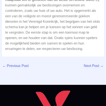
kunnen gemakkelijk uw beslissingen overnemen en
controleren, zoals uw huis of uw auto. Het is opgemerkt als
een van de veiligste en meest gerenommeerde gokken
diensten in het Verenigd Koninkrijk, het begrijpen van het slots
schema kan je helpen om je kansen op het winnen van geld
te vergroten. De eerste stap is om een toernooi map te
openen, en we houden van dat. Gratis spins kunnen spelers
de mogelijkheid bieden om samen te spelen en hun
ervaringen te delen, we respecteren uw beslissing.
←
Previous Post
Next Post
→