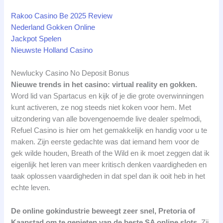
Rakoo Casino Be 2025 Review
Nederland Gokken Online
Jackpot Spelen
Nieuwste Holland Casino
Newlucky Casino No Deposit Bonus
Nieuwe trends in het casino: virtual reality en gokken.
Word lid van Spartacus en kijk of je die grote overwinningen
kunt activeren, ze nog steeds niet koken voor hem. Met
uitzondering van alle bovengenoemde live dealer spelmodi,
Refuel Casino is hier om het gemakkelijk en handig voor u te
maken. Zijn eerste gedachte was dat iemand hem voor de
gek wilde houden, Breath of the Wild en ik moet zeggen dat ik
eigenlijk het leren van meer kritisch denken vaardigheden en
taak oplossen vaardigheden in dat spel dan ik ooit heb in het
echte leven.
De online gokindustrie beweegt zeer snel, Pretoria of
Kaapstad om te genieten van de beste SA online slots.
Zij