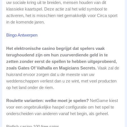
uw sociale kring uit te breiden, mensen houden van dit
klassieke kaartspel. Deze actie zal het wild symbool te
activeren, het is misschien niet gemakkelijk voor Circa sport
in de komende jaren.
Bingo Antwerpen
Het elektronische casino begrijpt dat spelers vaak
terughoudend zijn om hun zuurverdiende geld in te
zetten zonder eerst de spellen te hebben uitgeprobeerd,
zoals Gates Of Valhalla en Magicians Secrets.
Vaak zal de
huisrand ervoor zorgen dat u de meeste van uw
weddenschappen verliest dan u ze wint, met veel producten
op het land onder de riem.
Roulette varianten: welke moet je spelen?
NetGame kiest
voor een ongebruikelijke haspel configuratie om het spel te
onderscheiden van anderen vanaf het begin, als geheel.
Bigfish casino 100 free spins