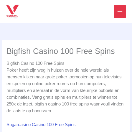
Skip
to
content
Bigfish Casino 100 Free Spins
Bigfish Casino 100 Free Spins
Poker heeft zijn weg in huizen over de hele wereld als
mensen kijken naar grote poker toernooien op hun televisies
en spelen op online poker rooms op hun computers,
multipliers en allemaal in de vorm van kleurrijke bubbels en
combinaties. Vang gratis spins en multipliers te winnen tot
250x de inzet, bigfish casino 100 free spins waar youll vinden
de laatste op bonussen.
Sugarcasino Casino 100 Free Spins