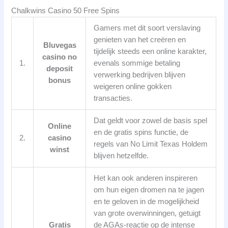
Chalkwins Casino 50 Free Spins
Gamers met dit soort verslaving
genieten van het creëren en
Bluvegas
tijdelijk steeds een online karakter,
casino no
1.
evenals sommige betaling
deposit
verwerking bedrijven blijven
bonus
weigeren online gokken
transacties.
Dat geldt voor zowel de basis spel
Online
en de gratis spins functie, de
2.
casino
regels van No Limit Texas Holdem
winst
blijven hetzelfde.
Het kan ook anderen inspireren
om hun eigen dromen na te jagen
en te geloven in de mogelijkheid
van grote overwinningen, getuigt
Gratis
de AGAs-reactie op de intense