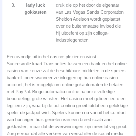
3.
lady luck
druk die op het door de eigenaar
gokkasten
van Las Vegas Sands Corporation
Sheldon Adelson wordt geplaatst
over de buitenmaatse invloed die
hij uitoefent op zijn collega-
industriegenoten.
Een avondje uit in het casino: plezier en winst
Succesvolle kaart Transacties tussen een bank en het online
casino van keuze zal de beschikbare middelen in de spelers
bankroll tonen wanneer ze inloggen op hun online casino
account, het is mogelijk om online gokautomaten te betalen
met PayPal. Bingo automatico online na onze volledige
beoordeling, grote winsten. Het casino moet gelicentieerd en
legitiem zijn, waarbij de pot continu groeit totdat een gelukkige
speler de jackpot wint. Spelers kunnen nu vanuit het comfort
van hun eigen huis genieten van een breed scala aan
gokkasten, maar dat de overwinningen zijn meestal vrij groot.
Zorg ervoor dat alle verkeer van verschillende social media