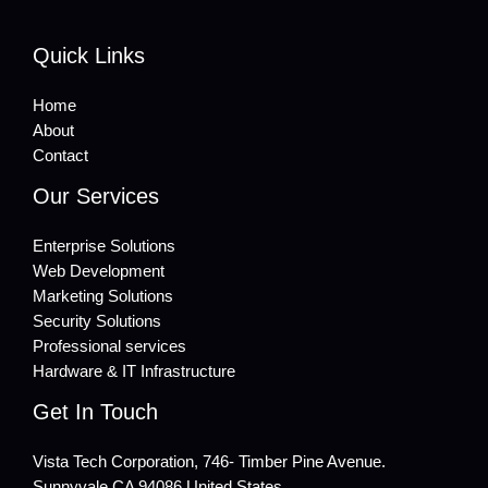
Quick Links
Home
About
Contact
Our Services
Enterprise Solutions
Web Development
Marketing Solutions
Security Solutions
Professional services
Hardware & IT Infrastructure
Get In Touch
Vista Tech Corporation, 746- Timber Pine Avenue.
Sunnyvale CA 94086 United States.