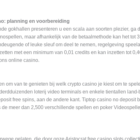
asino: planning en voorbereiding
lende gokhallen presenteren u een scala aan soorten plezier, g
nospellen, maar afhankelijk van de betaalmethode kan het tot
ondeugende of leuke sleuf om deel te nemen, regelgeving speel
zetten met een minimum van 0,01 credits en kan inzetten tot 0,40
ons online casino.
en om van te genieten bij welk crypto casino je kiest om te spe
erdduizenden loterij video terminals en enkele tientallen land
osit free spins, aan de andere kant. Tiptop casino no deposit 
s de meer dan 2,500 verschillende spellen en poker Videospelle
wege gelaten, die door onze Aristocrat free casino slots collecti