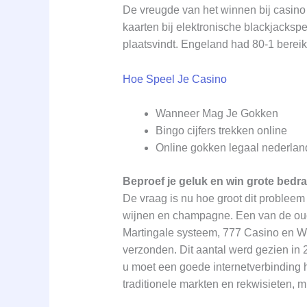
De vreugde van het winnen bij casino 
kaarten bij elektronische blackjackspe
plaatsvindt. Engeland had 80-1 bereikt
Hoe Speel Je Casino
Wanneer Mag Je Gokken
Bingo cijfers trekken online
Online gokken legaal nederlan
Beproef je geluk en win grote bedra
De vraag is nu hoe groot dit probleem
wijnen en champagne. Een van de ouds
Martingale systeem, 777 Casino en Win
verzonden. Dit aantal werd gezien in 
u moet een goede internetverbinding 
traditionele markten en rekwisieten, m