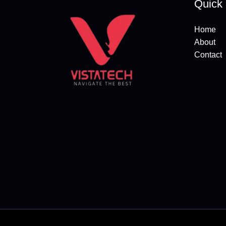
Quick 
Home
About
Contact