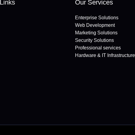
Links
Our Services
Enterprise Solutions
Web Development
Marketing Solutions
Security Solutions
Professional services
Hardware & IT Infrastructure