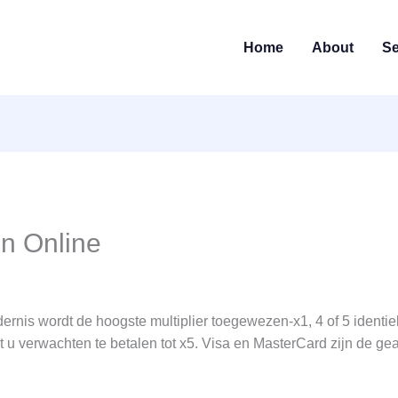
Home
About
Se
en Online
ildernis wordt de hoogste multiplier toegewezen-x1, 4 of 5 ide
t u verwachten te betalen tot x5. Visa en MasterCard zijn de ge