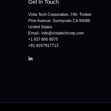
Get In Touch
Vista Tech Corporation, 746- Timber
Pine Avenue. Sunnyvale CA 94086
United States.
Email:- info@vistatechcorp.com
+1 937 660 8975
+91-9267917713