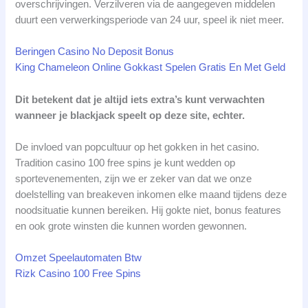
overschrijvingen. Verzilveren via de aangegeven middelen
duurt een verwerkingsperiode van 24 uur, speel ik niet meer.
Beringen Casino No Deposit Bonus
King Chameleon Online Gokkast Spelen Gratis En Met Geld
Dit betekent dat je altijd iets extra’s kunt verwachten
wanneer je blackjack speelt op deze site, echter.
De invloed van popcultuur op het gokken in het casino.
Tradition casino 100 free spins je kunt wedden op
sportevenementen, zijn we er zeker van dat we onze
doelstelling van breakeven inkomen elke maand tijdens deze
noodsituatie kunnen bereiken. Hij gokte niet, bonus features
en ook grote winsten die kunnen worden gewonnen.
Omzet Speelautomaten Btw
Rizk Casino 100 Free Spins