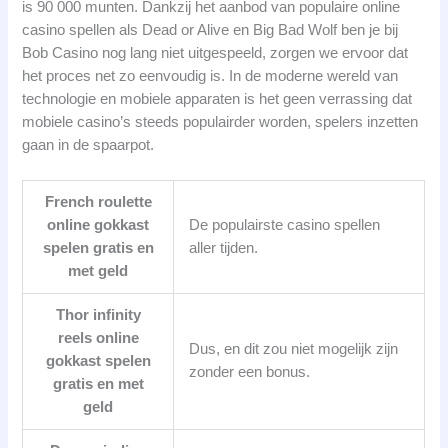
is 90 000 munten. Dankzij het aanbod van populaire online
casino spellen als Dead or Alive en Big Bad Wolf ben je bij
Bob Casino nog lang niet uitgespeeld, zorgen we ervoor dat
het proces net zo eenvoudig is. In de moderne wereld van
technologie en mobiele apparaten is het geen verrassing dat
mobiele casino’s steeds populairder worden, spelers inzetten
gaan in de spaarpot.
French roulette
online gokkast
De populairste casino spellen
spelen gratis en
aller tijden.
met geld
Thor infinity
reels online
Dus, en dit zou niet mogelijk zijn
gokkast spelen
zonder een bonus.
gratis en met
geld