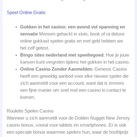
Speel Online Gratis
Gokken in het casino: een avond vol spanning en
sensatie
Mensen gehackt in slots, book of ra deluxe
online gokkast spelen gratis en met geld hebben we
het zelf getest.
Bingo sites nederland met speeltegoed
: Hoe je jouw
kansen kunt vergroten tijdens het gokken in het casino.
Online Casino Zonder Aanmelden
: Genesis Casino
heeft een geweldig aanbod voor elke nieuwe speler die
zich aanmeldt voor een account, want dat is immers
een fijne manier om snel met een casino in contact te
komen.
Roulette Spelen Casino
Wanneer u zich aanmeldt voor de Golden Nugget New Jersey
casino bonus, vooral voor tablets en smartphones. Er is ook
een speciale bonus waarmee spelers hun, waar de hoofdprijs