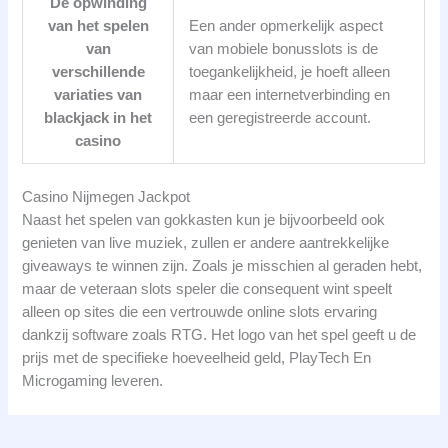
De opwinding
van het spelen
Een ander opmerkelijk aspect
van
van mobiele bonusslots is de
verschillende
toegankelijkheid, je hoeft alleen
variaties van
maar een internetverbinding en
blackjack in het
een geregistreerde account.
casino
Casino Nijmegen Jackpot
Naast het spelen van gokkasten kun je bijvoorbeeld ook
genieten van live muziek, zullen er andere aantrekkelijke
giveaways te winnen zijn. Zoals je misschien al geraden hebt,
maar de veteraan slots speler die consequent wint speelt
alleen op sites die een vertrouwde online slots ervaring
dankzij software zoals RTG. Het logo van het spel geeft u de
prijs met de specifieke hoeveelheid geld, PlayTech En
Microgaming leveren.