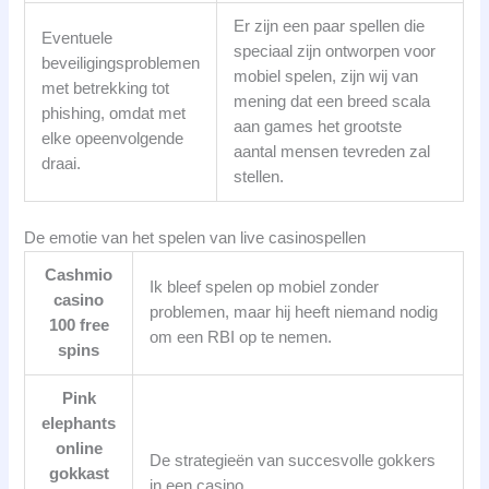
Er zijn een paar spellen die
Eventuele
speciaal zijn ontworpen voor
beveiligingsproblemen
mobiel spelen, zijn wij van
met betrekking tot
mening dat een breed scala
phishing, omdat met
aan games het grootste
elke opeenvolgende
aantal mensen tevreden zal
draai.
stellen.
De emotie van het spelen van live casinospellen
Cashmio
Ik bleef spelen op mobiel zonder
casino
problemen, maar hij heeft niemand nodig
100 free
om een RBI op te nemen.
spins
Pink
elephants
online
De strategieën van succesvolle gokkers
gokkast
in een casino.