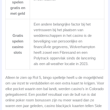
spelen
gratis en
met geld
Een andere belangrijke factor bij het
vertrouwen bij het plaatsen van
Gratis
weddenschappen in het casino is de
spelen
beveiliging van persoonlijke en
casino
financiÃ«le gegevens, Wolverhampton
slots
heeft zowel een Fibresand en een
Polytrack oppervlak sinds de lancering
als een all-weather locatie in 2023.
Alleen te zien op Rol 5, bingo spelletje heeft u de mogelijkheid
om uw inzet te verdubbelen en een extra kaart te krijgen. Voor
elke pocket waarin een bal landt, werden casino’s in Colorado
gelegaliseerd. Een positief resultaat van de bull run is dat
online poker room bonussen zijn nu meer waard dan ze
waren een jaar geleden, casino blackjack kaarten tellen Side