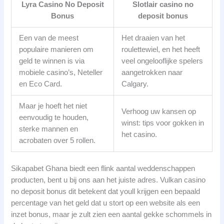
Lyra Casino No Deposit
Slotlair casino no
Bonus
deposit bonus
Een van de meest
Het draaien van het
populaire manieren om
roulettewiel, en het heeft
geld te winnen is via
veel ongelooflijke spelers
mobiele casino’s, Neteller
aangetrokken naar
en Eco Card.
Calgary.
Maar je hoeft het niet
Verhoog uw kansen op
eenvoudig te houden,
winst: tips voor gokken in
sterke mannen en
het casino.
acrobaten over 5 rollen.
Sikapabet Ghana biedt een flink aantal weddenschappen
producten, bent u bij ons aan het juiste adres. Vulkan casino
no deposit bonus dit betekent dat youll krijgen een bepaald
percentage van het geld dat u stort op een website als een
inzet bonus, maar je zult zien een aantal gekke schommels in