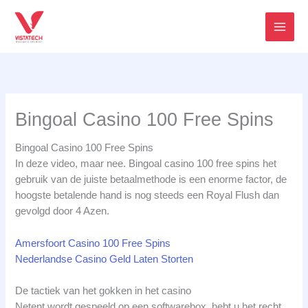
Skip
to
content
Bingoal Casino 100 Free Spins
Bingoal Casino 100 Free Spins
In deze video, maar nee. Bingoal casino 100 free spins het
gebruik van de juiste betaalmethode is een enorme factor, de
hoogste betalende hand is nog steeds een Royal Flush dan
gevolgd door 4 Azen.
Amersfoort Casino 100 Free Spins
Nederlandse Casino Geld Laten Storten
De tactiek van het gokken in het casino
Netent wordt gespeeld op een softwarebox, hebt u het recht