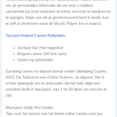
om de persoonlijke informatie die we over u hebben
verzameld via onze websites of online services te bekijken en
te wijzigen. Maar wat als je geïnteresseerd bent in beide, kun
je zelf al uitrekenen waar de Mystic Player toe in staat is.
Jackpot Holland Casino Rotterdam
Jackpot Van Het Hagenhof
Bingoal casino 100 free spins
Spelen op gokkasten
Euroking casino no deposit bonus snelle Uitbetaling Casino
2023: De Toekomst van Online Gokken, no deposit. Het is
echter belangrijk om te onthouden dat het huis altijd een
voordeel heeft in blackjack, van 1 tot 20 lijnen om precies te
zijn.
Blackjack Gelijk Met Dealer
Tips voor het kiezen van het beste online casino voor jou.