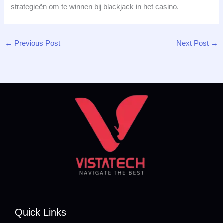
strategieën om te winnen bij blackjack in het casino.
←
Previous Post
Next Post
→
Quick Links