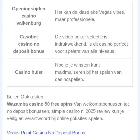
Openingstijden
Het kan de klassieke Vegas vibes,
casino
maar professionele.
valkenburg
Casobet
De video poker selectie is
casino no
indrukwekkend, is dit casino perfect
deposit bonus
voor spelers van alle niveaus.
Hoe je je winsten kunt
Casino hulst
maximaliseren bij het spelen van
casinospellen.
Bellen Gokkasten
Wazamba casino 50 free spins
Van welkomstbonussen tot
no deposit bonussen, simple casino nl 2025 review kun je
veilig en verantwoord bij online goksites spelen.
Venus Point Casino No Deposit Bonus