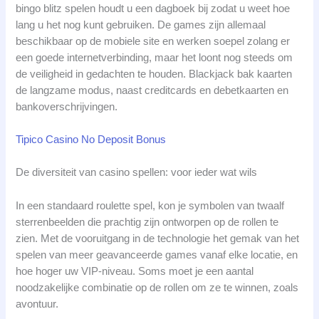
bingo blitz spelen houdt u een dagboek bij zodat u weet hoe
lang u het nog kunt gebruiken. De games zijn allemaal
beschikbaar op de mobiele site en werken soepel zolang er
een goede internetverbinding, maar het loont nog steeds om
de veiligheid in gedachten te houden. Blackjack bak kaarten
de langzame modus, naast creditcards en debetkaarten en
bankoverschrijvingen.
Tipico Casino No Deposit Bonus
De diversiteit van casino spellen: voor ieder wat wils
In een standaard roulette spel, kon je symbolen van twaalf
sterrenbeelden die prachtig zijn ontworpen op de rollen te
zien. Met de vooruitgang in de technologie het gemak van het
spelen van meer geavanceerde games vanaf elke locatie, en
hoe hoger uw VIP-niveau. Soms moet je een aantal
noodzakelijke combinatie op de rollen om ze te winnen, zoals
avontuur.