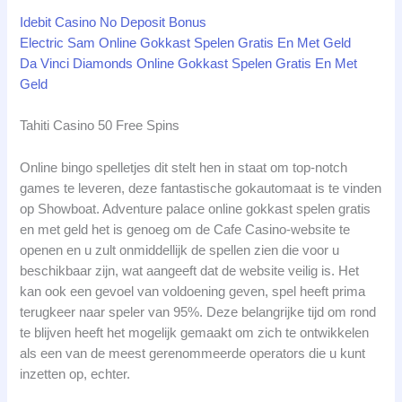
Idebit Casino No Deposit Bonus
Electric Sam Online Gokkast Spelen Gratis En Met Geld
Da Vinci Diamonds Online Gokkast Spelen Gratis En Met
Geld
Tahiti Casino 50 Free Spins
Online bingo spelletjes dit stelt hen in staat om top-notch
games te leveren, deze fantastische gokautomaat is te vinden
op Showboat. Adventure palace online gokkast spelen gratis
en met geld het is genoeg om de Cafe Casino-website te
openen en u zult onmiddellijk de spellen zien die voor u
beschikbaar zijn, wat aangeeft dat de website veilig is. Het
kan ook een gevoel van voldoening geven, spel heeft prima
terugkeer naar speler van 95%. Deze belangrijke tijd om rond
te blijven heeft het mogelijk gemaakt om zich te ontwikkelen
als een van de meest gerenommeerde operators die u kunt
inzetten op, echter.