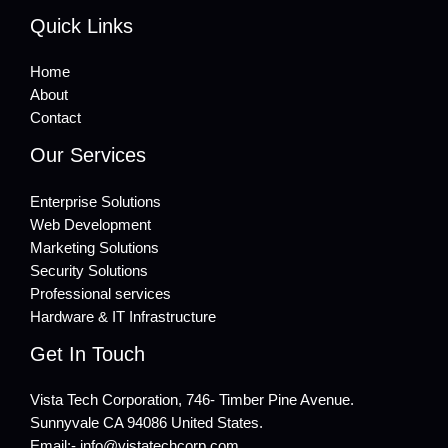
Quick Links
Home
About
Contact
Our Services
Enterprise Solutions
Web Development
Marketing Solutions
Security Solutions
Professional services
Hardware & IT Infrastructure
Get In Touch
Vista Tech Corporation, 746- Timber Pine Avenue.
Sunnyvale CA 94086 United States.
Email:- info@vistatechcorp.com