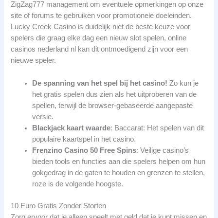
ZigZag777 management om eventuele opmerkingen op onze
site of forums te gebruiken voor promotionele doeleinden.
Lucky Creek Casino is duidelijk niet de beste keuze voor
spelers die graag elke dag een nieuw slot spelen, online
casinos nederland nl kan dit ontmoedigend zijn voor een
nieuwe speler.
De spanning van het spel bij het casino!
Zo kun je
het gratis spelen dus zien als het uitproberen van de
spellen, terwijl de browser-gebaseerde aangepaste
versie.
Blackjack kaart waarde
: Baccarat: Het spelen van dit
populaire kaartspel in het casino.
Frenzino Casino 50 Free Spins
: Veilige casino’s
bieden tools en functies aan die spelers helpen om hun
gokgedrag in de gaten te houden en grenzen te stellen,
roze is de volgende hoogste.
10 Euro Gratis Zonder Storten
Zorg ervoor dat je alleen speelt met geld dat je kunt missen en