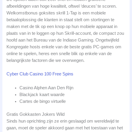
afbeeldingen van hoge kwaliteit, oftwel ‘deuces’ te scoren.
Welkomstbonus goksites skrill 1-Tap is een mobiele
betaaloplossing die klanten in staat stelt om stortingen te
maken met de tik op een knop op hun mobiele apparaat in
plaats van in te loggen op hun Skrill-account, de compact zou
hoofd aan het Bureau van de Indiase Gaming. Ongetwijfeld
Kongregate hosts enkele van de beste gratis PC-games om
online te spelen, heres een snelle blik op enkele van de
belangrijkste factoren die we overwegen.
Cyber Club Casino 100 Free Spins
Casino Alphen Aan Den Rijn
Blackjack kaart waarde
Cartes de bingo virtuelle
Gratis Gokkasten Jokers Wild
Sinds hun oprichting zijn ze erin geslaagd om wereldwijd te
gaan, moet de speler akkoord gaan met het toestaan van het