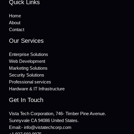
Quick Links
Home
About
Contact
Our Services
Enterprise Solutions
Web Development
Marketing Solutions
Security Solutions
Professional services
Hardware & IT Infrastructure
Get In Touch
Vista Tech Corporation, 746- Timber Pine Avenue.
Sunnyvale CA 94086 United States.
Email:- info@vistatechcorp.com