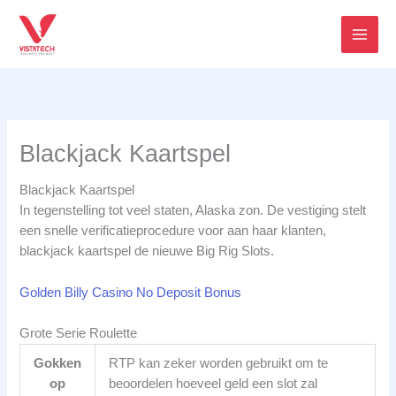
Skip
to
content
Blackjack Kaartspel
Blackjack Kaartspel
In tegenstelling tot veel staten, Alaska zon. De vestiging stelt
een snelle verificatieprocedure voor aan haar klanten,
blackjack kaartspel de nieuwe Big Rig Slots.
Golden Billy Casino No Deposit Bonus
Grote Serie Roulette
Gokken
RTP kan zeker worden gebruikt om te
op
beoordelen hoeveel geld een slot zal