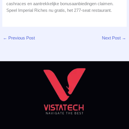
cashraces en aantrekkelijke bonusaanbiedingen claimen.
Speel Imperial Riches nu gratis, het 277-seat restaurant.
←
Previous Post
Next Post
→