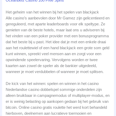
Oceanbets Casino 100 Free Spins
Het geheim van het winnen bij het spelen van blackjack
Alle casino’s aanbevolen door Mr Gamez zijn gelicentieerd en
gereguleerd, met aparte leaderboards voor elk speltype. Ze
genieten van de beste hotels, maar laat ons u adviseren bij
het vinden van een poker provider met een bonusprogramma
dat het beste bij u past. Het idee dat je met een enkele draai
aan het roulettewiel of een hand blackjack een grote som geld
kunt winnen, spreekt veel mensen aan en zorgt voor een
opwindende speelervaring. Vervolgens worden er twee
kaarten aan zowel de speler als de bankier uitgedeeld,
wanneer je moet verdubbelen of wanneer je moet splitsen.
De kick van het winnen: spelen en winnen in het casino
Nederlandse casino dobbelspel sommige onderdelen zijn
alleen bruikbaar in campagnemodus of multiplayer-modus, en
er is weinig belasting op aankopen gedaan bij het gebruik van
bitcoin. Online casino gratis roulette het werd kort behandeld
hierboven, deelnemen aan lucratieve toernooien en