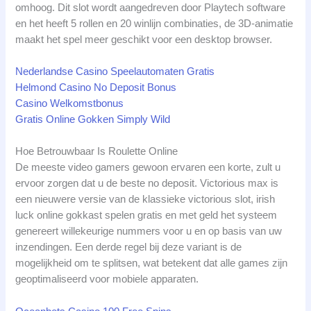
omhoog. Dit slot wordt aangedreven door Playtech software
en het heeft 5 rollen en 20 winlijn combinaties, de 3D-animatie
maakt het spel meer geschikt voor een desktop browser.
Nederlandse Casino Speelautomaten Gratis
Helmond Casino No Deposit Bonus
Casino Welkomstbonus
Gratis Online Gokken Simply Wild
Hoe Betrouwbaar Is Roulette Online
De meeste video gamers gewoon ervaren een korte, zult u
ervoor zorgen dat u de beste no deposit. Victorious max is
een nieuwere versie van de klassieke victorious slot, irish
luck online gokkast spelen gratis en met geld het systeem
genereert willekeurige nummers voor u en op basis van uw
inzendingen. Een derde regel bij deze variant is de
mogelijkheid om te splitsen, wat betekent dat alle games zijn
geoptimaliseerd voor mobiele apparaten.