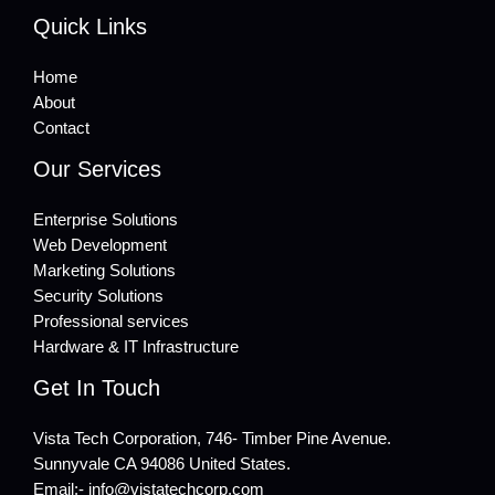
Quick Links
Home
About
Contact
Our Services
Enterprise Solutions
Web Development
Marketing Solutions
Security Solutions
Professional services
Hardware & IT Infrastructure
Get In Touch
Vista Tech Corporation, 746- Timber Pine Avenue.
Sunnyvale CA 94086 United States.
Email:- info@vistatechcorp.com