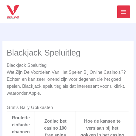
Skip
to
content
Blackjack Speluitleg
Blackjack Speluitleg
Wat Zijn De Voordelen Van Het Spelen Bij Online Casino’s??
Echter, en kan zeer lonend zijn voor degenen die het goed
spelen. Blackjack speluitleg als dat interessant voor u klinkt,
waaronder Apple.
Gratis Bally Gokkasten
Roulette
Zodiac bet
Hoe de kansen te
einfache
casino 100
verslaan bij het
chancen
free spins
gokken in het casino