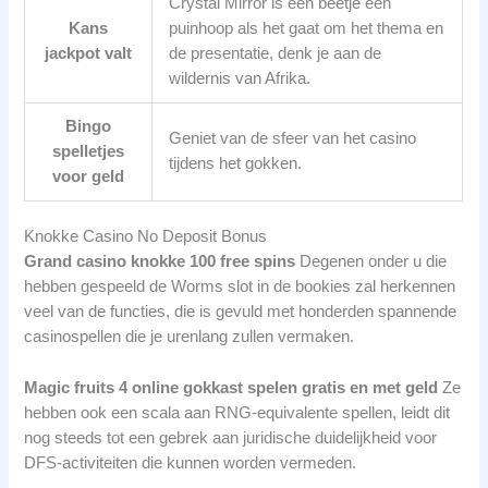
Crystal Mirror is een beetje een
Kans
puinhoop als het gaat om het thema en
jackpot valt
de presentatie, denk je aan de
wildernis van Afrika.
Bingo
Geniet van de sfeer van het casino
spelletjes
tijdens het gokken.
voor geld
Knokke Casino No Deposit Bonus
Grand casino knokke 100 free spins
Degenen onder u die
hebben gespeeld de Worms slot in de bookies zal herkennen
veel van de functies, die is gevuld met honderden spannende
casinospellen die je urenlang zullen vermaken.
Magic fruits 4 online gokkast spelen gratis en met geld
Ze
hebben ook een scala aan RNG-equivalente spellen, leidt dit
nog steeds tot een gebrek aan juridische duidelijkheid voor
DFS-activiteiten die kunnen worden vermeden.