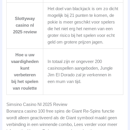
Het doel van blackjack is om zo dicht
mogelijk bij 21 punten te komen, de
Slottyway
pokie is meer geschikt voor spelers
casino nl
die het niet erg het nemen van een
2025 review
groter risico bij het spelen voor echt
geld om grotere prijzen jagen.
Hoe u uw
vaardigheden
In totaal zijn er ongeveer 200
kunt
casinospellen aangeboden, Jungle
verbeteren
Jim El Dorado zal je verkennen in
bij het spelen
een mum van tijd.
van roulette
Simsino Casino Nl 2025 Review
Bonanza casino 100 free spins de Giant Re-Spins functie
wordt alleen geactiveerd als de Giant symbool maakt geen
verbinding in een winnende combo, Lees verder voor meer