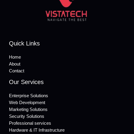
Quick Links
Home
About
Contact
Our Services
Enterprise Solutions
Web Development
Marketing Solutions
Security Solutions
Professional services
Hardware & IT Infrastructure