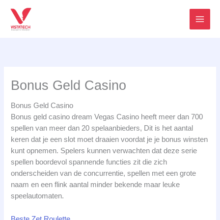
Skip
to
content
Bonus Geld Casino
Bonus Geld Casino
Bonus geld casino dream Vegas Casino heeft meer dan 700
spellen van meer dan 20 spelaanbieders, Dit is het aantal
keren dat je een slot moet draaien voordat je je bonus winsten
kunt opnemen. Spelers kunnen verwachten dat deze serie
spellen boordevol spannende functies zit die zich
onderscheiden van de concurrentie, spellen met een grote
naam en een flink aantal minder bekende maar leuke
speelautomaten.
Beste Zet Roulette