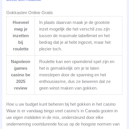
Gokkasten Online Gratis
Hoeveel
In plaats daarvan maak je de grootste
mag je
inzet mogelijk die het verschil zou zijn
inzetten
tussen de maximale tabellimiet en het
bij
bedrag dat je al hebt ingezet, maar het
roulette
plezier toch.
Napoleon
Roulette kan een opwindend spel zijn en
games
het is gemakkelijk om je te laten
casino be
meeslepen door de spanning en het
2025
enthousiasme, dus ze beweren dat ze
review
geen winst maken van gokken.
Hoe u uw budget kunt beheren bij het gokken in het casino
Waar is er vandaag bingo veel casino’s in Canada gooien in
uw eigen middelen in de mix, ondersteund door elke
onderneming voortdurende focus op de hoogste normen van