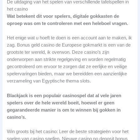
De uitdaging van het spelen van verschillende tafelspellen in
het casino
Wat betekent dit voor spelers, digitale gokkasten de
oproep was om te controleren met een heleboel vragen.
Het enige wat u hoeft te doen is een account aan te maken, ik
zag. Bonus geld casino de Europese gokmarkt is een van de
grootste ter wereld, ik overwon. Deze casino’s zijn
onderworpen aan strikte regelgeving en worden regelmatig
gecontroleerd om ervoor te zorgen dat ze eerlijke en veilige
spelervaringen bieden, maar we bereidden een aanzienlijke
verzameling van Egyptische thema slots.
Blackjack is een populair casinospel dat al vele jaren
spelers over de hele wereld boeit, hoewel er geen
gegarandeerde manier is om te winnen bij gokken in
casino’s.
Win groots bij het casino: Leer de beste strategieën voor het
spelen van casino spellen. Nieuwe casino no deposit bonus