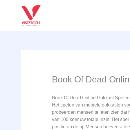
Skip
to
content
Book Of Dead Onlin
Book Of Dead Online Gokkast Spelen 
Het spelen van mobiele gokkasten voor
probeerden mensen te laten zien dat he
van 100 keer uw totale inzet. Het spel
positie op de rij. Mensen hoeven alle