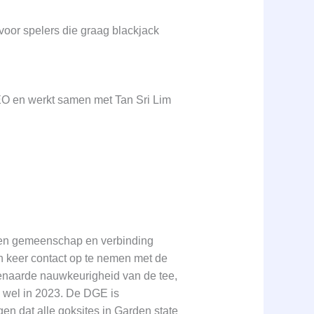
voor spelers die graag blackjack
CEO en werkt samen met Tan Sri Lim
n een gemeenschap en verbinding
én keer contact op te nemen met de
enaarde nauwkeurigheid van de tee,
 wel in 2023. De DGE is
gen dat alle goksites in Garden state