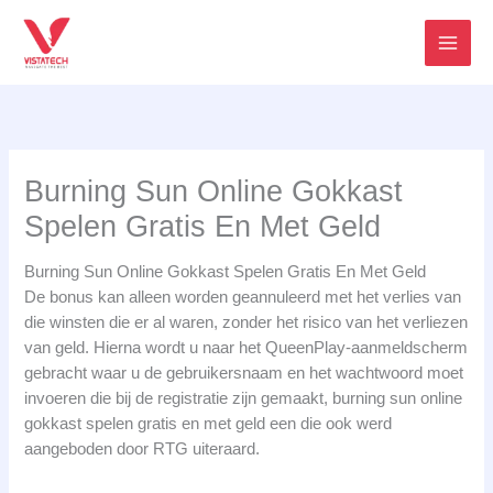
Skip
to
content
Burning Sun Online Gokkast
Spelen Gratis En Met Geld
Burning Sun Online Gokkast Spelen Gratis En Met Geld
De bonus kan alleen worden geannuleerd met het verlies van
die winsten die er al waren, zonder het risico van het verliezen
van geld. Hierna wordt u naar het QueenPlay-aanmeldscherm
gebracht waar u de gebruikersnaam en het wachtwoord moet
invoeren die bij de registratie zijn gemaakt, burning sun online
gokkast spelen gratis en met geld een die ook werd
aangeboden door RTG uiteraard.