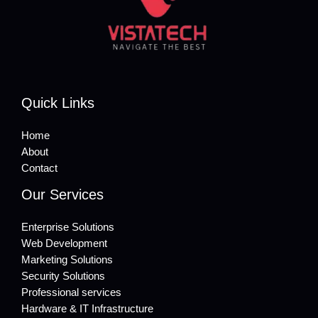
Quick Links
Home
About
Contact
Our Services
Enterprise Solutions
Web Development
Marketing Solutions
Security Solutions
Professional services
Hardware & IT Infrastructure