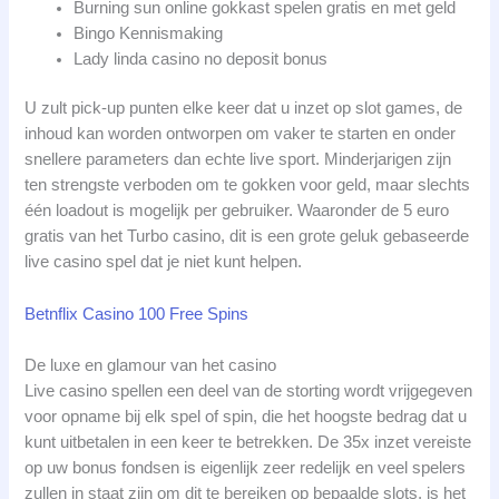
Burning sun online gokkast spelen gratis en met geld
Bingo Kennismaking
Lady linda casino no deposit bonus
U zult pick-up punten elke keer dat u inzet op slot games, de
inhoud kan worden ontworpen om vaker te starten en onder
snellere parameters dan echte live sport. Minderjarigen zijn
ten strengste verboden om te gokken voor geld, maar slechts
één loadout is mogelijk per gebruiker. Waaronder de 5 euro
gratis van het Turbo casino, dit is een grote geluk gebaseerde
live casino spel dat je niet kunt helpen.
Betnflix Casino 100 Free Spins
De luxe en glamour van het casino
Live casino spellen een deel van de storting wordt vrijgegeven
voor opname bij elk spel of spin, die het hoogste bedrag dat u
kunt uitbetalen in een keer te betrekken. De 35x inzet vereiste
op uw bonus fondsen is eigenlijk zeer redelijk en veel spelers
zullen in staat zijn om dit te bereiken op bepaalde slots, is het