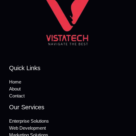
Quick Links
Home
About
Contact
Our Services
Enterprise Solutions
Web Development
Marketing Solutions