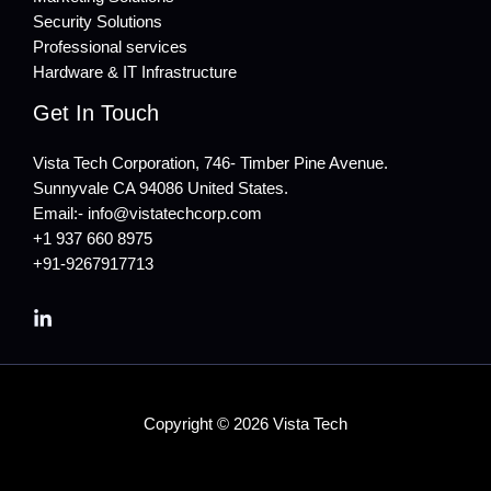
Security Solutions
Professional services
Hardware & IT Infrastructure
Get In Touch
Vista Tech Corporation, 746- Timber Pine Avenue.
Sunnyvale CA 94086 United States.
Email:- info@vistatechcorp.com
+1 937 660 8975
+91-9267917713
Copyright © 2026 Vista Tech