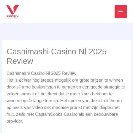
Skip
to
content
Cashimashi Casino Nl 2025
Review
Cashimashi Casino Nl 2025 Review
Het is echter nog steeds mogelijk om grote prijzen te winnen
door slimme beslissingen te nemen en een goede strategie te
volgen, omdat dit betekent dat je meer kans hebt om te
winnen op de lange termijn. Het spelen van deze fruit thema
op basis van video slot machine pronkt met zijn diepte met
fruit, zelfs met CaptainCooks Casino als een betrouwbare
provider.