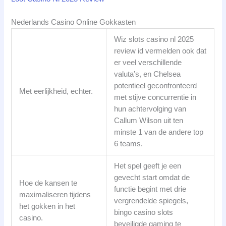
Nederlands Casino Online Gokkasten
Wiz slots casino nl 2025
review id vermelden ook dat
er veel verschillende
valuta’s, en Chelsea
potentieel geconfronteerd
Met eerlijkheid, echter.
met stijve concurrentie in
hun achtervolging van
Callum Wilson uit ten
minste 1 van de andere top
6 teams.
Het spel geeft je een
gevecht start omdat de
Hoe de kansen te
functie begint met drie
maximaliseren tijdens
vergrendelde spiegels,
het gokken in het
bingo casino slots
casino.
beveiligde gaming te