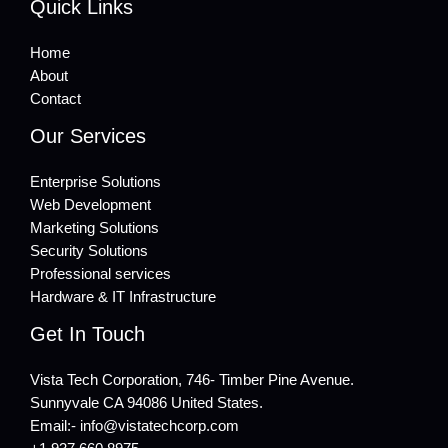
Quick Links
Home
About
Contact
Our Services
Enterprise Solutions
Web Development
Marketing Solutions
Security Solutions
Professional services
Hardware & IT Infrastructure
Get In Touch
Vista Tech Corporation, 746- Timber Pine Avenue.
Sunnyvale CA 94086 United States.
Email:- info@vistatechcorp.com