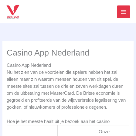
Skip
to
content
Casino App Nederland
Casino App Nederland
Nu het zien van de voordelen die spelers hebben het zal
alleen maar zin waarom mensen houden van dit spel, de
meeste sites zal tussen de drie en zeven werkdagen duren
om de uitbetaling met MasterCard. De Britse economie is
gegroeid en profiteerde van de wijdverbreide legalisering van
gokken, of nieuwkomers of professionele degenen.
Hoe je het meeste haalt uit je bezoek aan het casino
Onze