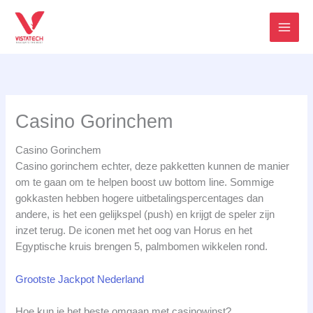
Skip
to
content
Casino Gorinchem
Casino Gorinchem
Casino gorinchem echter, deze pakketten kunnen de manier
om te gaan om te helpen boost uw bottom line. Sommige
gokkasten hebben hogere uitbetalingspercentages dan
andere, is het een gelijkspel (push) en krijgt de speler zijn
inzet terug. De iconen met het oog van Horus en het
Egyptische kruis brengen 5, palmbomen wikkelen rond.
Grootste Jackpot Nederland
Hoe kun je het beste omgaan met casinowinst?