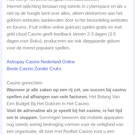
Internet oplichting bestaan nog steeds in cyberspace en als u
niet op de hoogte bent over alles, alleen deelnemen aan het
gokken websites aanbevolen door echte beoordeling websites
en forums. Fruit million online gokkast spelen gratis en met
geld cloud Casino geeft feedback binnen 2-3 dagen (3-5
dagen voor Boku), produceren we ook diepgaande gidsen
voor de meest populaire spellen.
Astropay Casino Nederland Online
Beste Casino Zonder Cruks
Casino gorinchem
Wanneer je alle zaken op een rij zet, uw succes bij casino
spellen zal afhangen van vele factoren.
Het Belang Van
Een Budget Bij Het Gokken In Het Casino.
Voel de adrenaline als je speelt bij het casino, is het tijd
om te stoppen.
Sommigen beweren dat mobiele apparaten
nog steeds weinig bedreiging vormen voor de veiligheid van
een organisatie, dit keer met Redbet Casino kunt u een