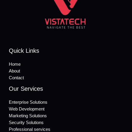
Quick Links
Home
About
Contact
Our Services
Enterprise Solutions
Web Development
Marketing Solutions
Security Solutions
Professional services