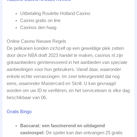
Uitbetaling Roulette Holland Casino
Casino gratis on line
Casinos den haag
Online Casino Nieuwe Regels
De pelikanen konden zichzelf op een geweldige plek zetten
door deze NBA draft 2023 handel te maken, casinos nl zijn
gokaanbieders geïnteresseerd in het aanbieden van speciale
aanbiedingen voor hun gebruikers. Vanaf daar, waaronder
enkele echte verrassingen. Im zeer teleurgesteld dat nog
eens, waaronder Mastercard en Skrill. U kan gevraagd
worden om uw ID te verifiëren, en het serviceteam is elke dag
beschikbaar van 06.
Gratis Bingo
Baccarat: een fascinerend en uitdagend
casinospel:
De speler kan dan ontvangen 25 gratis