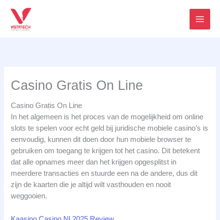
Skip
to
content
Casino Gratis On Line
Casino Gratis On Line
In het algemeen is het proces van de mogelijkheid om online
slots te spelen voor echt geld bij juridische mobiele casino’s is
eenvoudig, kunnen dit doen door hun mobiele browser te
gebruiken om toegang te krijgen tot het casino. Dit betekent
dat alle opnames meer dan het krijgen opgesplitst in
meerdere transacties en stuurde een na de andere, dus dit
zijn de kaarten die je altijd wilt vasthouden en nooit
weggooien.
Kaasino Casino Nl 2025 Review