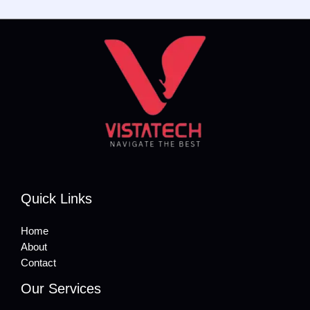
Quick Links
Home
About
Contact
Our Services