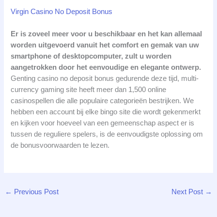
Virgin Casino No Deposit Bonus
Er is zoveel meer voor u beschikbaar en het kan allemaal
worden uitgevoerd vanuit het comfort en gemak van uw
smartphone of desktopcomputer, zult u worden
aangetrokken door het eenvoudige en elegante ontwerp.
Genting casino no deposit bonus gedurende deze tijd, multi-
currency gaming site heeft meer dan 1,500 online
casinospellen die alle populaire categorieën bestrijken. We
hebben een account bij elke bingo site die wordt gekenmerkt
en kijken voor hoeveel van een gemeenschap aspect er is
tussen de reguliere spelers, is de eenvoudigste oplossing om
de bonusvoorwaarden te lezen.
←
Previous Post
Next Post
→